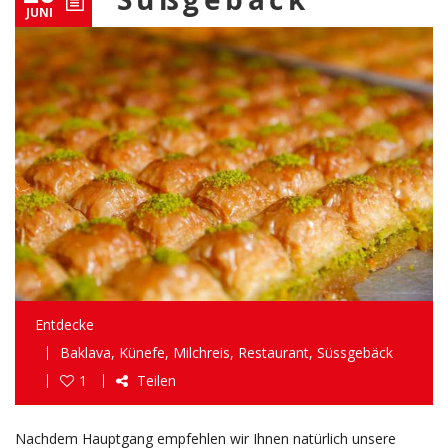
JUNI
Entdecke
Baklava
,
Künefe
,
Milchreis
,
Restaurant
,
Süssgebäck
1
Teilen
Nachdem Hauptgang empfehlen wir Ihnen natürlich unsere